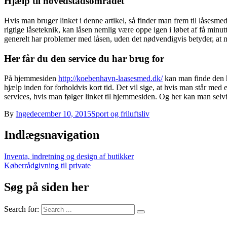
Hjælp til hovedstadsområdet
Hvis man bruger linket i denne artikel, så finder man frem til låsesm
rigtige låseteknik, kan låsen nemlig være oppe igen i løbet af få min
generelt har problemer med låsen, uden det nødvendigvis betyder, at m
Her får du den service du har brug for
På hjemmesiden
http://koebenhavn-laasesmed.dk/
kan man finde den hj
hjælp inden for forholdvis kort tid. Det vil sige, at hvis man står me
services, hvis man følger linket til hjemmesiden. Og her kan man selvfø
By
Inge
december 10, 2015
Sport og friluftsliv
Indlægsnavigation
Inventa, indretning og design af butikker
Køberrådgivning til private
Søg på siden her
Search for: