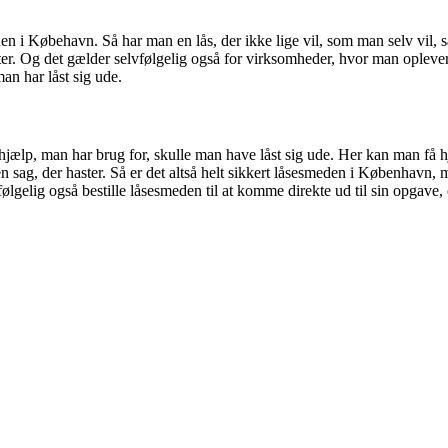
eden i Købehavn. Så har man en lås, der ikke lige vil, som man selv vil
utter. Og det gælder selvfølgelig også for virksomheder, hvor man oplev
an har låst sig ude.
ælp, man har brug for, skulle man have låst sig ude. Her kan man få hjæ
d en sag, der haster. Så er det altså helt sikkert låsesmeden i Københav
lgelig også bestille låsesmeden til at komme direkte ud til sin opgave, 