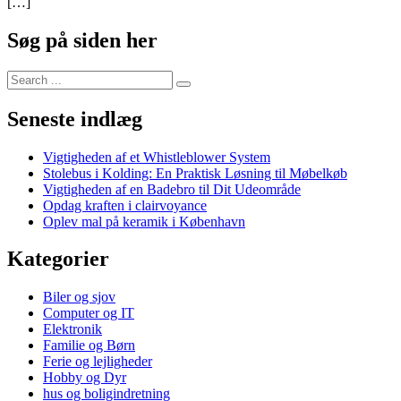
[…]
Søg på siden her
Search
for:
Seneste indlæg
Vigtigheden af et Whistleblower System
Stolebus i Kolding: En Praktisk Løsning til Møbelkøb
Vigtigheden af en Badebro til Dit Udeområde
Opdag kraften i clairvoyance
Oplev mal på keramik i København
Kategorier
Biler og sjov
Computer og IT
Elektronik
Familie og Børn
Ferie og lejligheder
Hobby og Dyr
hus og boligindretning