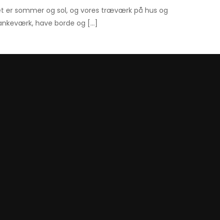
t er sommer og sol, og vores træværk på hus og
ankeværk, have borde og […]