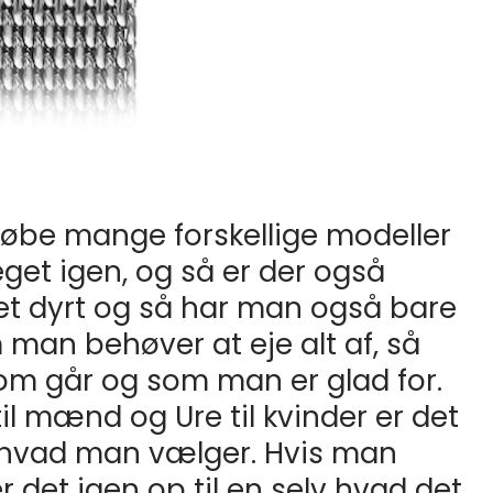
købe mange forskellige modeller
get igen, og så er der også
t dyrt og så har man også bare
 man behøver at eje alt af, så
m går og som man er glad for.
il mænd og Ure til kvinder er det
v hvad man vælger. Hvis man
r det igen op til en selv hvad det