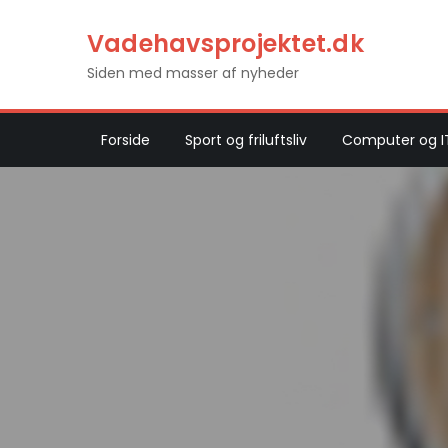
Skip
Vadehavsprojektet.dk
to
content
Siden med masser af nyheder
Forside
Sport og friluftsliv
Computer og I