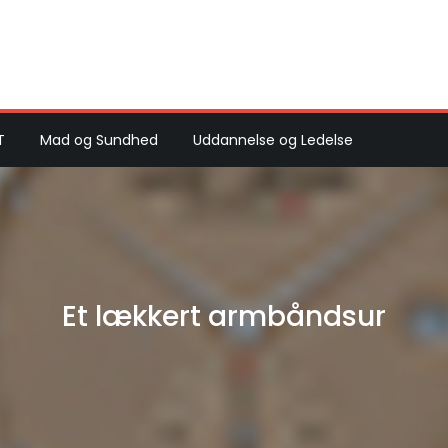
T
Mad og Sundhed
Uddannelse og Ledelse
Et lækkert armbåndsur