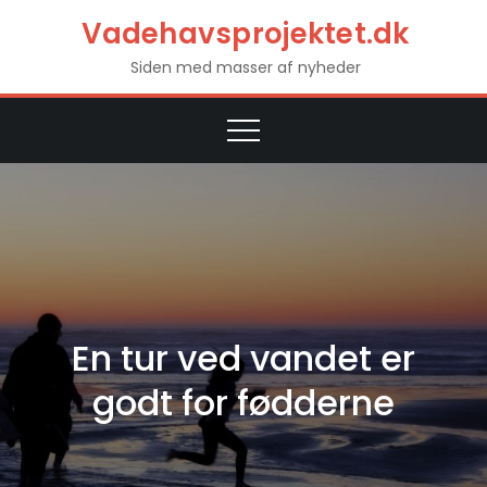
Skip
Vadehavsprojektet.dk
to
Siden med masser af nyheder
content
En tur ved vandet er
godt for fødderne