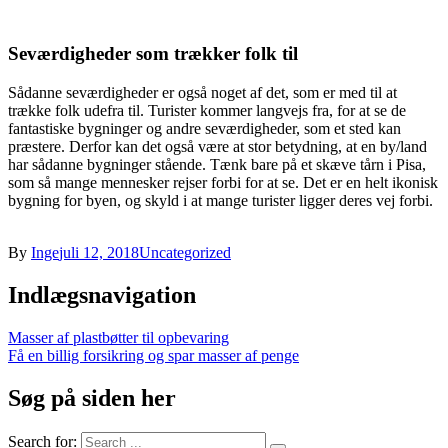
Seværdigheder som trækker folk til
Sådanne seværdigheder er også noget af det, som er med til at
trække folk udefra til. Turister kommer langvejs fra, for at se de
fantastiske bygninger og andre seværdigheder, som et sted kan
præstere. Derfor kan det også være at stor betydning, at en by/land
har sådanne bygninger stående. Tænk bare på et skæve tårn i Pisa,
som så mange mennesker rejser forbi for at se. Det er en helt ikonisk
bygning for byen, og skyld i at mange turister ligger deres vej forbi.
By
Inge
juli 12, 2018
Uncategorized
Indlægsnavigation
Masser af plastbøtter til opbevaring
Få en billig forsikring og spar masser af penge
Søg på siden her
Search for: