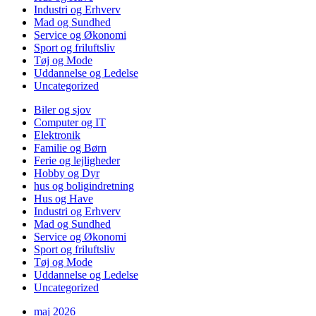
Industri og Erhverv
Mad og Sundhed
Service og Økonomi
Sport og friluftsliv
Tøj og Mode
Uddannelse og Ledelse
Uncategorized
Biler og sjov
Computer og IT
Elektronik
Familie og Børn
Ferie og lejligheder
Hobby og Dyr
hus og boligindretning
Hus og Have
Industri og Erhverv
Mad og Sundhed
Service og Økonomi
Sport og friluftsliv
Tøj og Mode
Uddannelse og Ledelse
Uncategorized
maj 2026