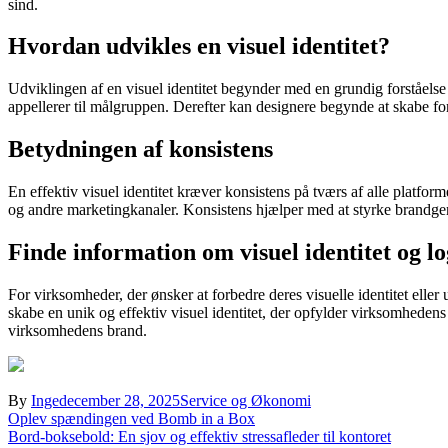
sind.
Hvordan udvikles en visuel identitet?
Udviklingen af en visuel identitet begynder med en grundig forståelse 
appellerer til målgruppen. Derefter kan designere begynde at skabe fo
Betydningen af konsistens
En effektiv visuel identitet kræver konsistens på tværs af alle platfo
og andre marketingkanaler. Konsistens hjælper med at styrke brandg
Finde information om visuel identitet og l
For virksomheder, der ønsker at forbedre deres visuelle identitet eller u
skabe en unik og effektiv visuel identitet, der opfylder virksomhede
virksomhedens brand.
By
Inge
december 28, 2025
Service og Økonomi
Indlægsnavigation
Oplev spændingen ved Bomb in a Box
Bord-boksebold: En sjov og effektiv stressafleder til kontoret