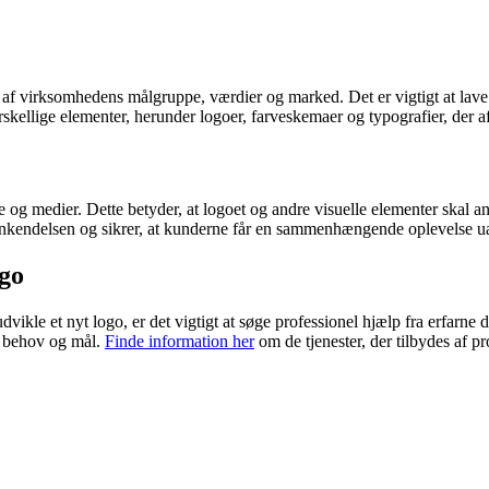
af virksomhedens målgruppe, værdier og marked. Det er vigtigt at lave re
rskellige elementer, herunder logoer, farveskemaer og typografier, der
rme og medier. Dette betyder, at logoet og andre visuelle elementer skal
enkendelsen og sikrer, at kunderne får en sammenhængende oplevelse 
ogo
dvikle et nyt logo, er det vigtigt at søge professionel hjælp fra erfarne d
ns behov og mål.
Finde information her
om de tjenester, der tilbydes af pr