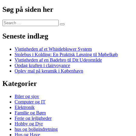
Søg på siden her
Search
for:
Seneste indlæg
Vigtigheden af et Whistleblower System
Stolebus i Kolding: En Praktisk Løsning til Møbelkøb
Vigtigheden af en Badebro til Dit Udeområde
Opdag kraften i clairvoyance
Oplev mal på keramik i København
Kategorier
Biler og sjov
Computer og IT
Elektronik
Familie og Børn
Ferie og lejligheder
Hobby og Dyr
hus og boligindretning
Hus og Have