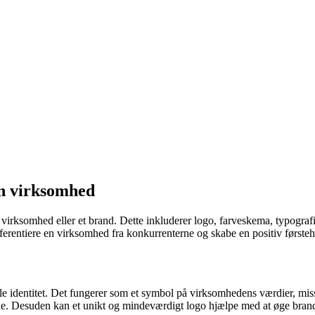
din virksomhed
r en virksomhed eller et brand. Dette inkluderer logo, farveskema, typogr
ferentiere en virksomhed fra konkurrenterne og skabe en positiv første
lle identitet. Det fungerer som et symbol på virksomhedens værdier, mi
erne. Desuden kan et unikt og mindeværdigt logo hjælpe med at øge brand