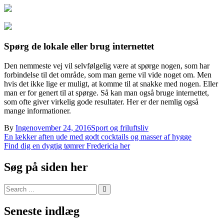
Spørg de lokale eller brug internettet
Den nemmeste vej vil selvfølgelig være at spørge nogen, som har
forbindelse til det område, som man gerne vil vide noget om. Men
hvis det ikke lige er muligt, at komme til at snakke med nogen. Eller
man er for genert til at spørge. Så kan man også bruge internettet,
som ofte giver virkelig gode resultater. Her er der nemlig også
mange informationer.
By
Inge
november 24, 2016
Sport og friluftsliv
Indlægsnavigation
En lækker aften ude med godt cocktails og masser af hygge
Find dig en dygtig tømrer Fredericia her
Søg på siden her
Search
for:
Seneste indlæg