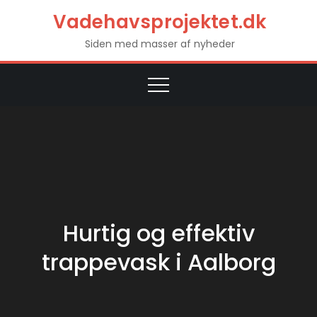
Skip
Vadehavsprojektet.dk
to
Siden med masser af nyheder
content
Hurtig og effektiv
trappevask i Aalborg