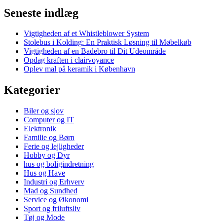
Seneste indlæg
Vigtigheden af et Whistleblower System
Stolebus i Kolding: En Praktisk Løsning til Møbelkøb
Vigtigheden af en Badebro til Dit Udeområde
Opdag kraften i clairvoyance
Oplev mal på keramik i København
Kategorier
Biler og sjov
Computer og IT
Elektronik
Familie og Børn
Ferie og lejligheder
Hobby og Dyr
hus og boligindretning
Hus og Have
Industri og Erhverv
Mad og Sundhed
Service og Økonomi
Sport og friluftsliv
Tøj og Mode